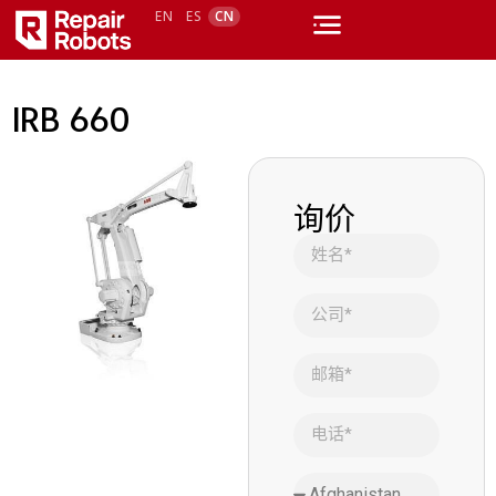
EN
ES
CN
IRB 660
询价