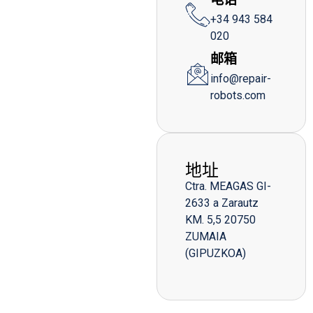
+34 943 584
020
邮箱
info@repair-
robots.com
地址
Ctra. MEAGAS GI-
2633 a Zarautz
KM. 5,5 20750
ZUMAIA
(GIPUZKOA)