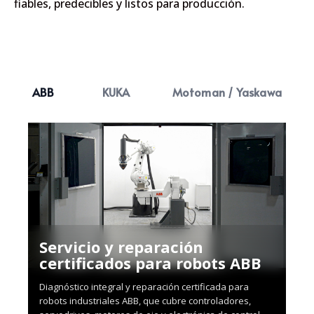
fiables
,
predecibles
y
listos para producción
.
ABB
KUKA
Motoman / Yaskawa
Servicio y reparación
certificados para robots ABB
Diagnóstico integral y reparación certificada para
robots industriales ABB, que cubre controladores,