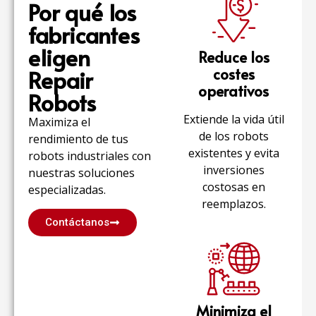
para que
robot —
Por qué los
fricciones
la
medido
en líneas
fabricantes
producción
en el
existentes
se
tiempo,
eligen
Reduce los
y escalan
reanude
no
con las
costes
Repair
de forma
prometido.
necesidades
operativos
segura,
Robots
futuras.
predecible
Extiende la vida útil
y sin
Maximiza el
compromisos.
de los robots
rendimiento de tus
existentes y evita
robots industriales
con
inversiones
nuestras
soluciones
costosas en
especializadas
.
reemplazos.
Contáctanos
Minimiza el