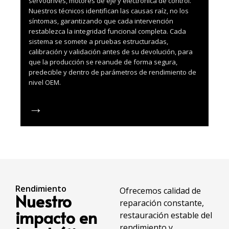
servodrives, motores de eje y electrónica de control.
Nuestros técnicos identifican las causas raíz, no los
síntomas, garantizando que cada intervención
restablezca la integridad funcional completa. Cada
sistema se somete a pruebas estructuradas,
calibración y validación antes de su devolución, para
que la producción se reanude de forma segura,
predecible y dentro de parámetros de rendimiento de
nivel OEM.
→
Rendimiento
Ofrecemos
calidad de
Nuestro
reparación constante
,
impacto en
restauración estable del
rendimiento
y