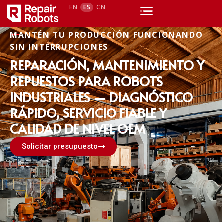
EN
ES
CN
MANTÉN TU PRODUCCIÓN FUNCIONANDO
SIN INTERRUPCIONES
REPARACIÓN, MANTENIMIENTO Y
REPUESTOS PARA ROBOTS
INDUSTRIALES — DIAGNÓSTICO
RÁPIDO, SERVICIO FIABLE Y
CALIDAD DE NIVEL OEM
Solicitar presupuesto