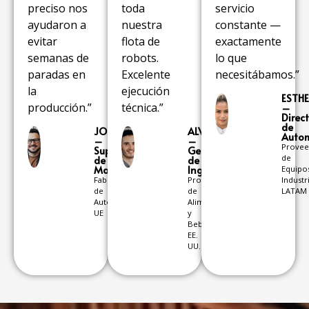
preciso nos
toda
servicio
ayudaron a
nuestra
constante —
evitar
flota de
exactamente
semanas de
robots.
lo que
paradas en
Excelente
necesitábamos.”
la
ejecución
ESTH
producción.”
técnica.”
–
Direc
de
JOSE
ALVARO
Autom
–
–
Provee
Supervisor
Gerente
de
de
de
Mantenimiento
Ingeniería
Equipo
Fabricación
Producción
Industri
de
de
LATAM
Automoción,
Alimentos
UE
y
Bebidas,
EE.
UU.