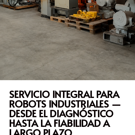
SERVICIO INTEGRAL PARA
Reparación
ROBOTS INDUSTRIALES —
de
robots
DESDE EL DIAGNÓSTICO
Amplía
industriales,
la
HASTA LA FIABILIDAD A
hecha
Mantenimien
capacidad
correctamente
que
LARGO PLAZO
del
previene