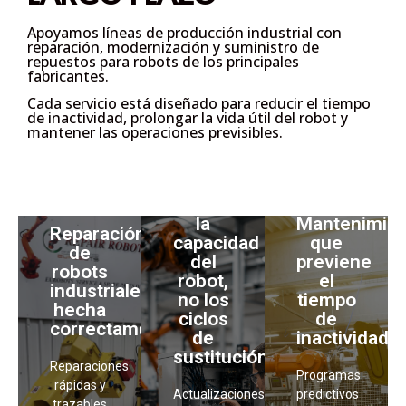
robot,
el
Diagnosticamos
no los
Apoyamos líneas de producción industrial con
tiempo
y
ciclos
reparación
,
modernización
y
suministro de
de
reparamos
repuestos
para robots de los principales
de
inactividad
fallos
fabricantes.
sustitución.
mecánicos,
Cada servicio está diseñado para
reducir el tiempo
electrónicos
Programas
de inactividad
,
prolongar la vida útil del robot
y
Actualizamos
y de
de
mantener las operaciones previsibles
.
controladores,
sistemas
mantenimiento
variadores,
de control
predictivo
cableado
en todas
y
y EOAT
Amplía
las
preventivo
para
la
Mantenimien
principales
adaptados
Reparación
alinear
capacidad
que
marcas
a
de
robots
del
previene
de robots
condiciones
robots
heredados
robot,
el
industriales.
reales de
industriales,
con los
no los
tiempo
Desde
producción,
hecha
requisitos
ciclos
de
averías
no a
correctamente
de
de
inactividad
urgentes
calendarios
producción
sustitución.
hasta la
genéricos.
Reparaciones
actuales.
localización
Programas
Supervisamos
rápidas y
Las
compleja
Actualizaciones
predictivos
el
trazables
modernizaciones