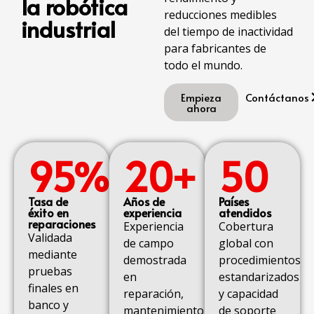
la robótica
reducciones medibles
industrial
del tiempo de inactividad
para fabricantes de
todo el mundo.
Empieza
Contáctanos
ahora
95%
20+
50
Tasa de
Años de
Países
éxito en
experiencia
atendidos
reparaciones
Experiencia
Cobertura
Validada
de campo
global con
mediante
demostrada
procedimientos
pruebas
en
estandarizados
finales en
reparación,
y capacidad
banco y
mantenimiento
de soporte