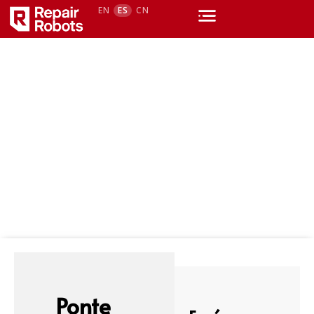
EN
ES
CN
Contactar con Repair Robots
Te responderemos rápidamente con un plan claro y
un plazo de entrega estimado.
Ponte