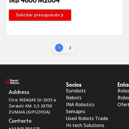
Solicitar presupuesto
1
2
Socios
Enla
Eurobots
Robo
Address
Rebots
Robo
Ctra. MEAGAS GI-2633 a
INA Robotics
Ofert
Zarautz KM. 5,5 20750
Semapro
ZUMAIA (GIPUZKOA)
Used Robots Trade
Contacto
Hi-tech Solutions
+34 943 584 020