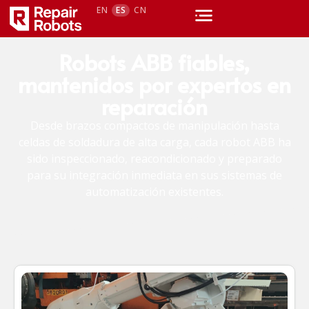
EN
ES
CN
Robots ABB fiables,
mantenidos por expertos en
reparación
Desde brazos compactos de manipulación hasta
celdas de soldadura de alta carga, cada robot ABB ha
sido inspeccionado, reacondicionado y preparado
para su integración inmediata en sus sistemas de
automatización existentes.