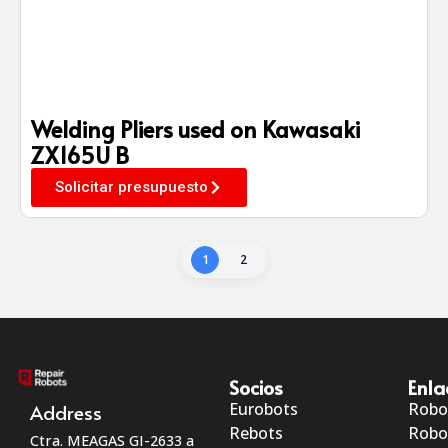
Welding Pliers used on Kawasaki
ZX165U B
Solicitar presupuesto
1
2
Socios
Enla
Eurobots
Robo
Address
Rebots
Robo
Ctra. MEAGAS GI-2633 a