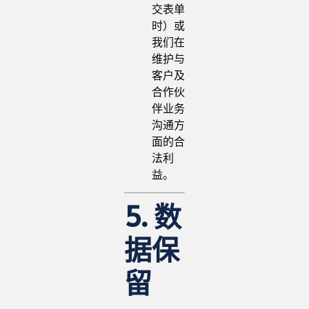
交表单
时）或
我们在
维护与
客户及
合作伙
伴业务
沟通方
面的合
法利
益。
5. 数
据保
留