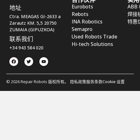
Eurobots
ABB
地址
Rebots
焊接
Ctra. MEAGAS GI-2633 a
INA Robotics
特惠
Zarautz KM. 5,5 20750
Semapro
ZUMAIA (GIPUZKOA)
Used Robots Trade
联系我们
Hi-tech Solutions
+34 943 584 020
© 2026 Repair Robots 版权所有。
隐私政策
服务条款
Cookie 设置