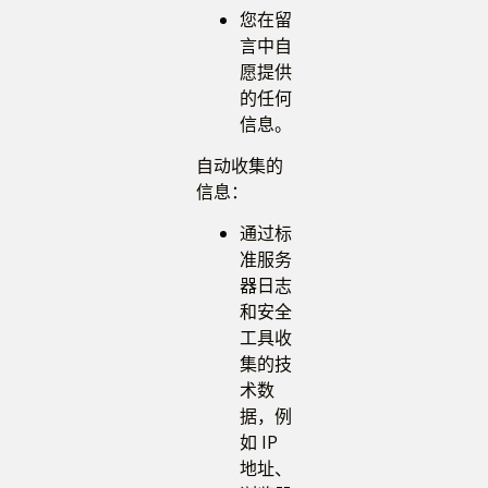
您在留
言中自
愿提供
的任何
信息。
自动收集的
信息：
通过标
准服务
器日志
和安全
工具收
集的技
术数
据，例
如 IP
地址、