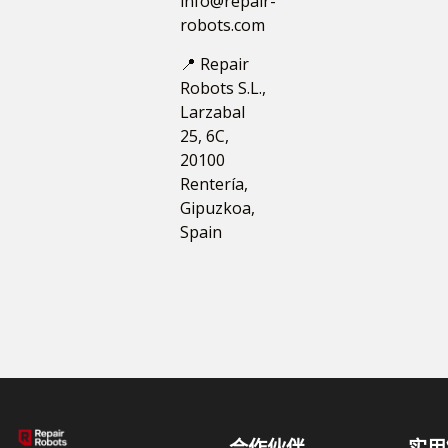
info@repair-
robots.com
📍 Repair
Robots S.L.,
Larzabal
25, 6C,
20100
Rentería,
Gipuzkoa,
Spain
合作伙伴
实用