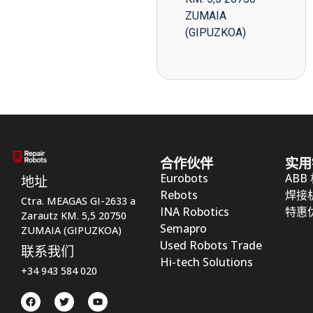
ZUMAIA
(GIPUZKOA)
合作伙伴
实用
Eurobots
ABB
地址
Rebots
焊接
Ctra. MEAGAS GI-2633 a
INA Robotics
特惠
Zarautz KM. 5,5 20750
Semapro
ZUMAIA (GIPUZKOA)
Used Robots Trade
联系我们
Hi-tech Solutions
+34 943 584 020