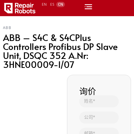
EN
ES
CN
ABB
ABB – S4C & S4CPlus
Controllers Profibus DP Slave
Unit, DSQC 352 A.Nr:
3HNE00009-1/07
询价