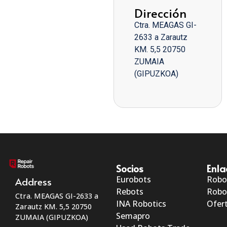
Dirección
Ctra. MEAGAS GI-
2633 a Zarautz
KM. 5,5 20750
ZUMAIA
(GIPUZKOA)
Socios
Enla
Eurobots
Robo
Address
Rebots
Robo
Ctra. MEAGAS GI-2633 a
INA Robotics
Ofert
Zarautz KM. 5,5 20750
Semapro
ZUMAIA (GIPUZKOA)