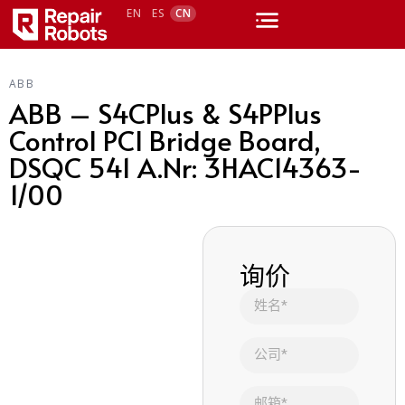
EN
ES
CN
ABB
ABB – S4CPlus & S4PPlus
Control PCI Bridge Board,
DSQC 541 A.Nr: 3HAC14363-
1/00
询价