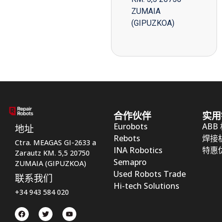
ZUMAIA
(GIPUZKOA)
合作伙伴
实用
Eurobots
ABB
地址
Rebots
焊接
Ctra. MEAGAS GI-2633 a
INA Robotics
特惠
Zarautz KM. 5,5 20750
Semapro
ZUMAIA (GIPUZKOA)
Used Robots Trade
联系我们
Hi-tech Solutions
+34 943 584 020