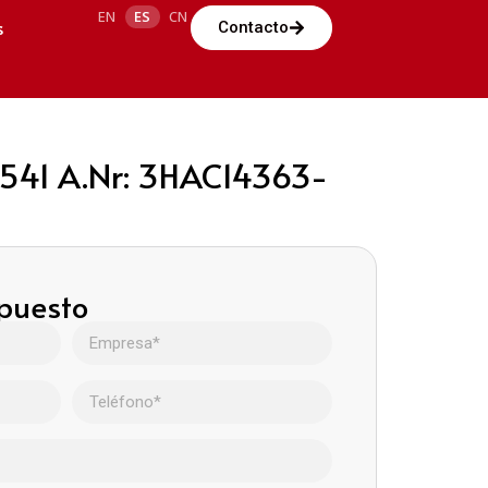
EN
ES
CN
s
Contacto
 541 A.Nr: 3HAC14363-
upuesto