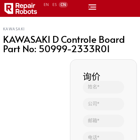
EN
ES
CN
KAWASAKI
KAWASAKI D Controle Board
Part No: 50999-2333R01
询价