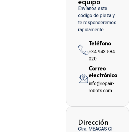
equipo
Envíanos este
código de pieza y
te responderemos
rápidamente.
Teléfono
+34 943 584
020
Correo
electrónico
info@repair-
robots.com
Dirección
Ctra. MEAGAS GI-