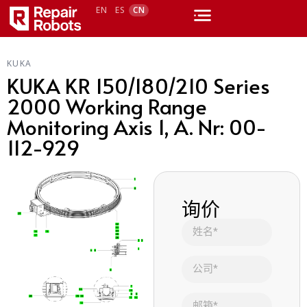
EN
ES
CN
KUKA
KUKA KR 150/180/210 Series
2000 Working Range
Monitoring Axis 1, A. Nr: 00-
112-929
询价