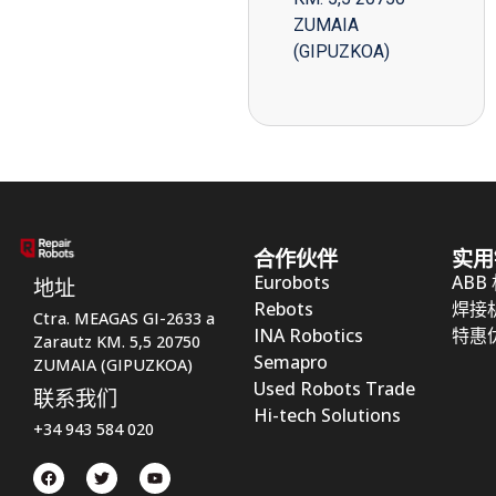
ZUMAIA
(GIPUZKOA)
合作伙伴
实用
Eurobots
ABB
地址
Rebots
焊接
Ctra. MEAGAS GI-2633 a
INA Robotics
特惠
Zarautz KM. 5,5 20750
Semapro
ZUMAIA (GIPUZKOA)
Used Robots Trade
联系我们
Hi-tech Solutions
+34 943 584 020