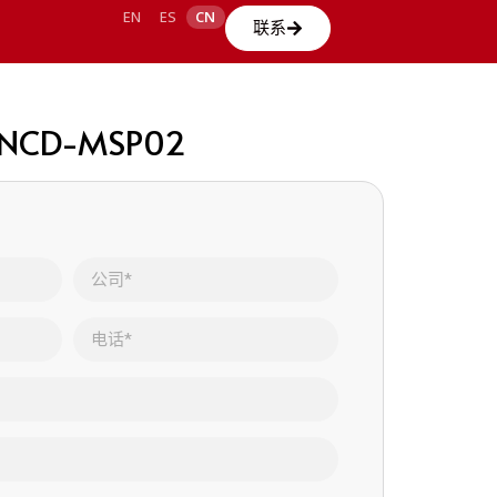
EN
ES
CN
联系
JANCD-MSP02