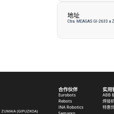
地址
Ctra. MEAGAS GI-2633 a 
合作伙伴
实用
Eurobots
ABB
Rebots
焊接
INA Robotics
特惠
50 ZUMAIA (GIPUZKOA)
Semapro