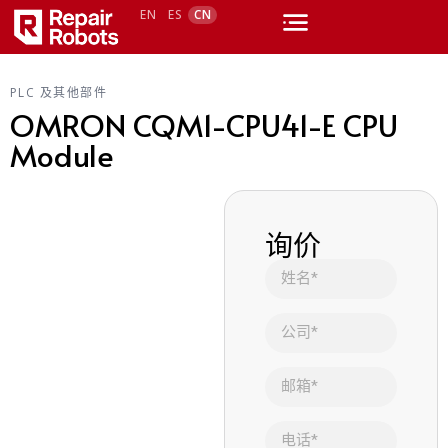
EN
ES
CN
PLC 及其他部件
OMRON CQM1-CPU41-E CPU
Module
询价