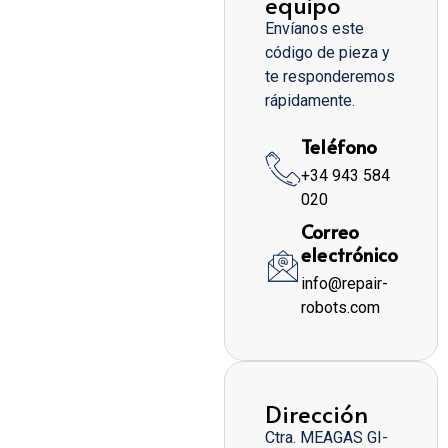
equipo
Envíanos este
código de pieza y
te responderemos
rápidamente.
Teléfono
+34 943 584
020
Correo
electrónico
info@repair-
robots.com
Dirección
Ctra. MEAGAS GI-