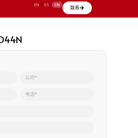
EN
ES
CN
联系
3 D44N