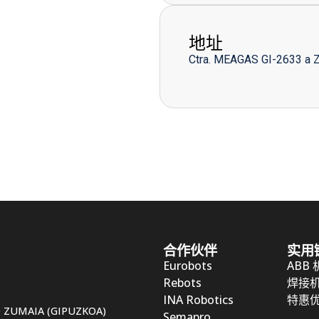
地址
Ctra. MEAGAS GI-2633 a 
合作伙伴
实用
Eurobots
ABB
Rebots
焊接
INA Robotics
特惠
50 ZUMAIA (GIPUZKOA)
Semapro