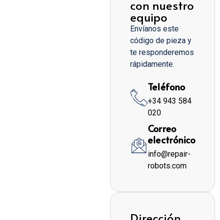
con nuestro
equipo
Envíanos este
código de pieza y
te responderemos
rápidamente.
Teléfono
+34 943 584
020
Correo
electrónico
info@repair-
robots.com
Dirección