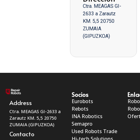
Ctra. MEAGAS GI-
2633 a Zarautz
KM. 5,5 20750
ZUMAIA
(GIPUZKOA)
Socios
Enla
Eurobots
Robo
Address
Rebots
Robo
Ctra. MEAGAS GI-2633 a
INA Robotics
Ofert
Zarautz KM. 5,5 20750
Semapro
ZUMAIA (GIPUZKOA)
Used Robots Trade
Contacto
Hi-tech Solutions