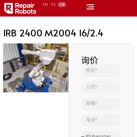
EN
ES
CN
IRB 2400 M2004 16/2.4
询价