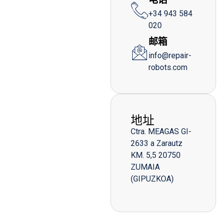
+34 943 584
020
邮箱
info@repair-
robots.com
地址
Ctra. MEAGAS GI-
2633 a Zarautz
KM. 5,5 20750
ZUMAIA
(GIPUZKOA)