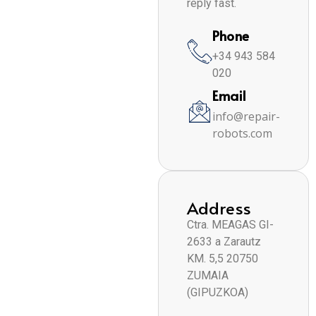
reply fast.
Phone
+34 943 584
020
Email
info@repair-
robots.com
Address
Ctra. MEAGAS GI-
2633 a Zarautz
KM. 5,5 20750
ZUMAIA
(GIPUZKOA)