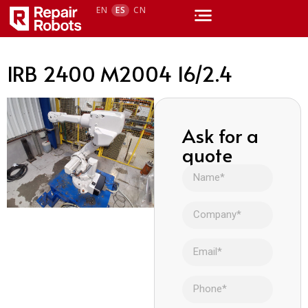
EN
ES
CN
IRB 2400 M2004 16/2.4
Ask for a
quote