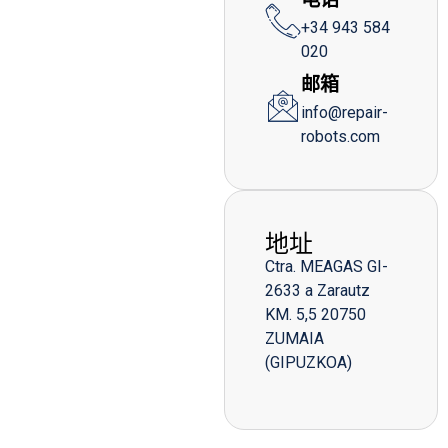
+34 943 584
020
邮箱
info@repair-
robots.com
地址
Ctra. MEAGAS GI-
2633 a Zarautz
KM. 5,5 20750
ZUMAIA
(GIPUZKOA)