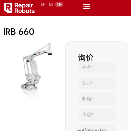
EN
ES
CN
IRB 660
询价