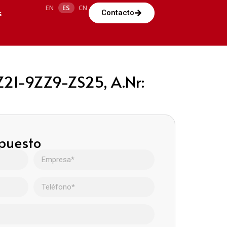
EN
ES
CN
s
Contacto
21-9ZZ9-ZS25, A.Nr:
upuesto