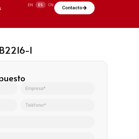
EN
ES
CN
s
Contacto
AB2216-1
upuesto