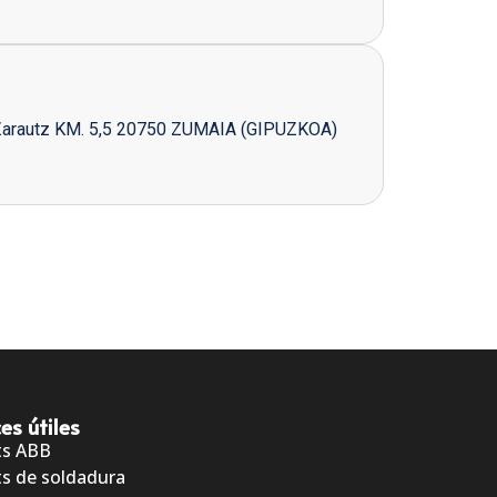
Zarautz KM. 5,5 20750 ZUMAIA (GIPUZKOA)
es útiles
ts ABB
s de soldadura