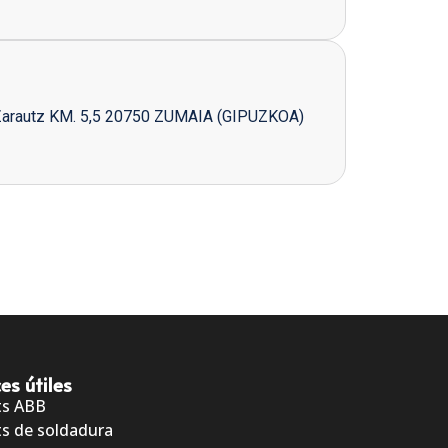
Zarautz KM. 5,5 20750 ZUMAIA (GIPUZKOA)
es útiles
ts ABB
s de soldadura