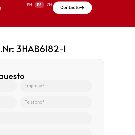
EN
ES
CN
s
Contacto
.Nr: 3HAB6182-1
upuesto