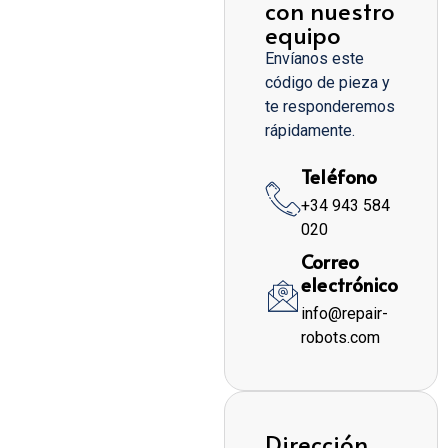
con nuestro
equipo
Envíanos este
código de pieza y
te responderemos
rápidamente.
Teléfono
+34 943 584
020
Correo
electrónico
info@repair-
robots.com
Dirección