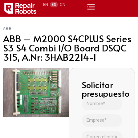
EN
ES
CN
ABB
ABB – M2000 S4CPLUS Series
S3 S4 Combi I/O Board DSQC
315, A.Nr: 3HAB2214-1
Solicitar
presupuesto