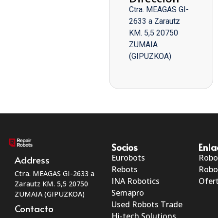
Ctra. MEAGAS GI-
2633 a Zarautz
KM. 5,5 20750
ZUMAIA
(GIPUZKOA)
Socios
Enla
Eurobots
Robo
Address
Rebots
Robo
Ctra. MEAGAS GI-2633 a
INA Robotics
Ofert
Zarautz KM. 5,5 20750
Semapro
ZUMAIA (GIPUZKOA)
Used Robots Trade
Contacto
Hi-tech Solutions