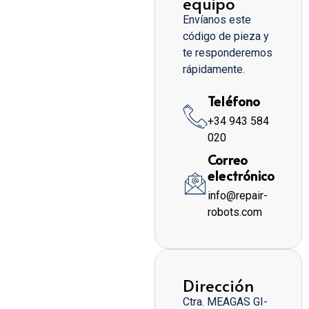
equipo
Envíanos este
código de pieza y
te responderemos
rápidamente.
Teléfono
+34 943 584
020
Correo
electrónico
info@repair-
robots.com
Dirección
Ctra. MEAGAS GI-