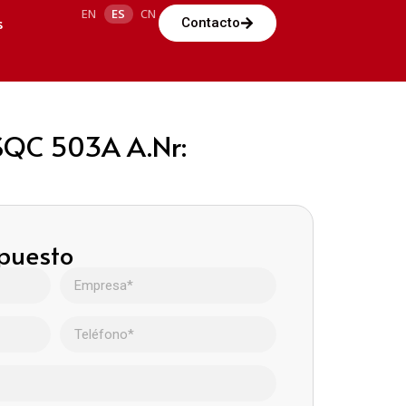
EN
ES
CN
s
Contacto
DSQC 503A A.Nr:
upuesto