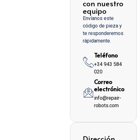
con nuestro
equipo
Envíanos este
código de pieza y
te responderemos
rápidamente.
Teléfono
+34 943 584
020
Correo
electrónico
info@repair-
robots.com
Dirección