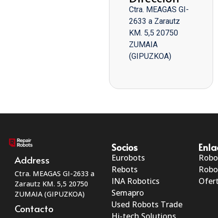
Ctra. MEAGAS GI-
2633 a Zarautz
KM. 5,5 20750
ZUMAIA
(GIPUZKOA)
Socios
Enla
Eurobots
Robo
Address
Rebots
Robo
Ctra. MEAGAS GI-2633 a
INA Robotics
Ofert
Zarautz KM. 5,5 20750
Semapro
ZUMAIA (GIPUZKOA)
Used Robots Trade
Contacto
Hi-tech Solutions