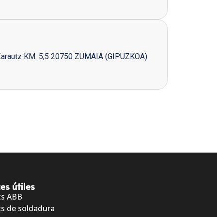
Zarautz KM. 5,5 20750 ZUMAIA (GIPUZKOA)
es útiles
ts ABB
s de soldadura