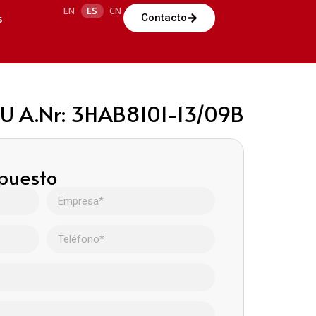
EN
ES
CN
s
Contacto
6U A.Nr: 3HAB8101-13/09B
upuesto