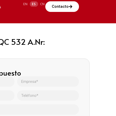
EN
ES
CN
s
Contacto
QC 532 A.Nr:
upuesto