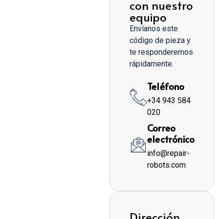
con nuestro
equipo
Envíanos este
código de pieza y
te responderemos
rápidamente.
Teléfono
+34 943 584
020
Correo
electrónico
info@repair-
robots.com
Dirección