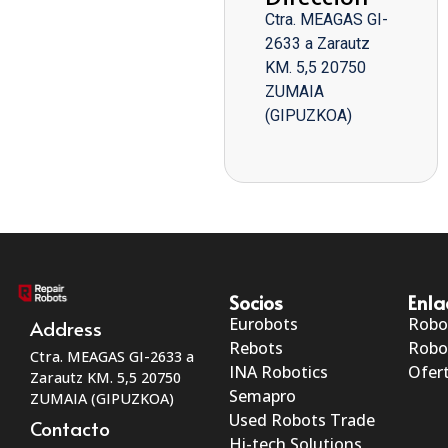
Ctra. MEAGAS GI-
2633 a Zarautz
KM. 5,5 20750
ZUMAIA
(GIPUZKOA)
Socios
Enla
Eurobots
Robo
Address
Rebots
Robo
Ctra. MEAGAS GI-2633 a
INA Robotics
Ofert
Zarautz KM. 5,5 20750
Semapro
ZUMAIA (GIPUZKOA)
Used Robots Trade
Contacto
Hi-tech Solutions