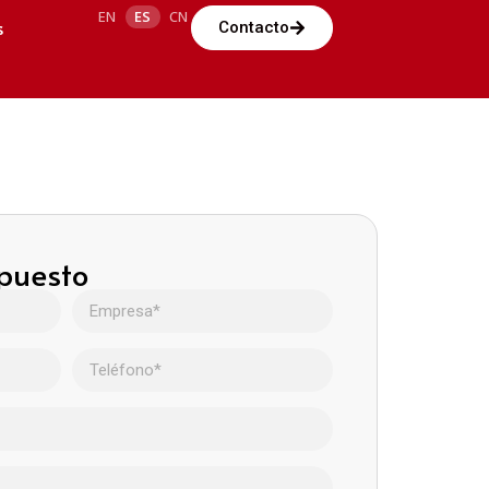
EN
ES
CN
s
Contacto
upuesto