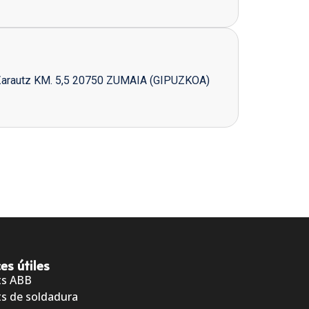
Zarautz KM. 5,5 20750 ZUMAIA (GIPUZKOA)
es útiles
ts ABB
s de soldadura