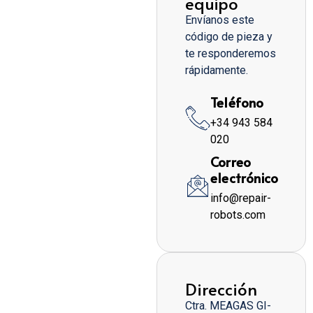
equipo
Envíanos este
código de pieza y
te responderemos
rápidamente.
Teléfono
+34 943 584
020
Correo
electrónico
info@repair-
robots.com
Dirección
Ctra. MEAGAS GI-