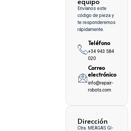
equipo
Envíanos este
código de pieza y
te responderemos
rápidamente.
Teléfono
+34 943 584
020
Correo
electrónico
info@repair-
robots.com
Dirección
Ctra. MEAGAS GI-