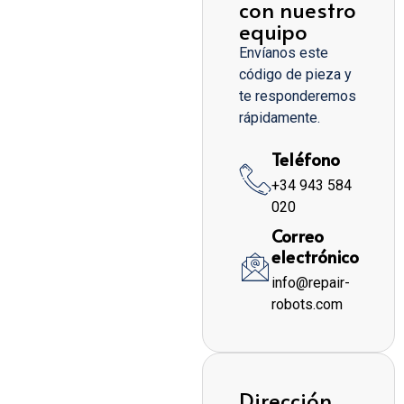
con nuestro
equipo
Envíanos este
código de pieza y
te responderemos
rápidamente.
Teléfono
+34 943 584
020
Correo
electrónico
info@repair-
robots.com
Dirección