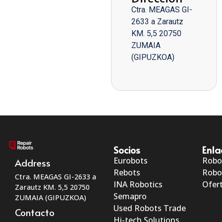
Ctra. MEAGAS GI-
2633 a Zarautz
KM. 5,5 20750
ZUMAIA
(GIPUZKOA)
Socios
Enla
Eurobots
Robo
Address
Rebots
Robo
Ctra. MEAGAS GI-2633 a
INA Robotics
Ofert
Zarautz KM. 5,5 20750
Semapro
ZUMAIA (GIPUZKOA)
Used Robots Trade
Contacto
Hi-tech Solutions