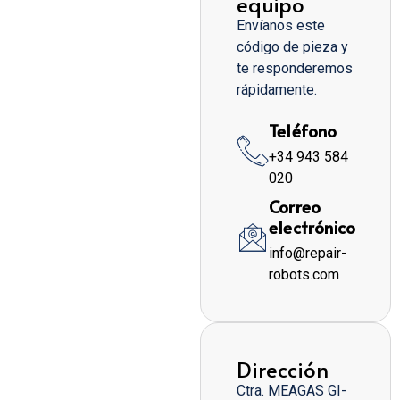
equipo
Envíanos este
código de pieza y
te responderemos
rápidamente.
Teléfono
+34 943 584
020
Correo
electrónico
info@repair-
robots.com
Dirección
Ctra. MEAGAS GI-