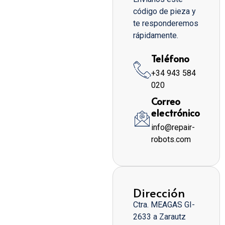
código de pieza y
te responderemos
rápidamente.
Teléfono
+34 943 584
020
Correo
electrónico
info@repair-
robots.com
Dirección
Ctra. MEAGAS GI-
2633 a Zarautz