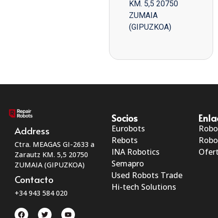
KM. 5,5 20750
ZUMAIA
(GIPUZKOA)
Socios
Enla
Eurobots
Robo
Address
Rebots
Robo
Ctra. MEAGAS GI-2633 a
INA Robotics
Ofert
Zarautz KM. 5,5 20750
Semapro
ZUMAIA (GIPUZKOA)
Used Robots Trade
Contacto
Hi-tech Solutions
+34 943 584 020