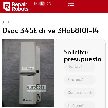
EN
ES
CN
ABB
Dsqc 345E drive 3Hab8101-14
Solicitar
presupuesto