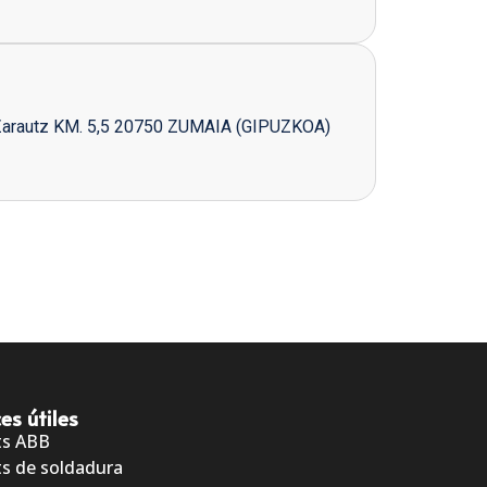
Zarautz KM. 5,5 20750 ZUMAIA (GIPUZKOA)
es útiles
ts ABB
s de soldadura