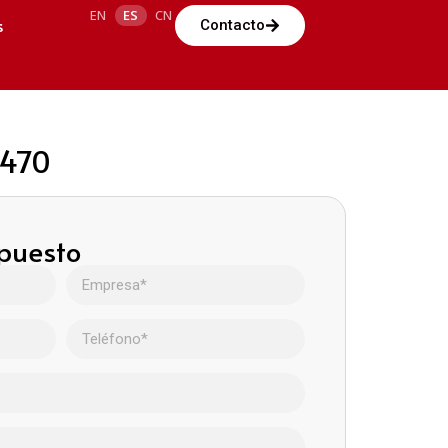
EN
ES
CN
s
Contacto
0470
upuesto