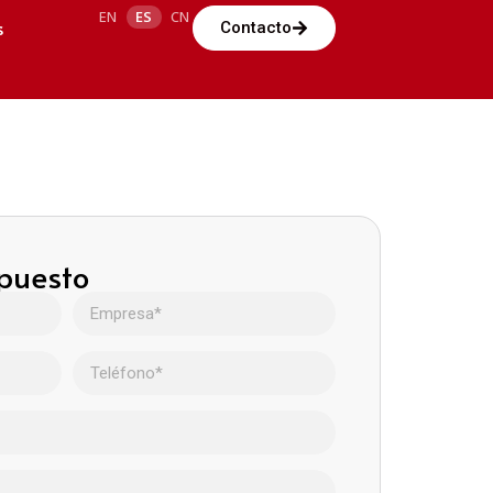
EN
ES
CN
s
Contacto
upuesto