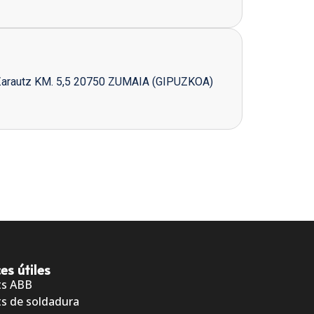
Zarautz KM. 5,5 20750 ZUMAIA (GIPUZKOA)
es útiles
ts ABB
s de soldadura