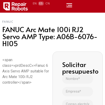
EN
ES
CN
FANUC
FANUC Arc Mate 100i RJ2
Servo AMP Type: A06B-6076-
H105
<span
Solicitar
class=»prdDescC»>Fanuc 6
presupuesto
Axis Servo AMP suitable for
Arc Mate 100i RJ2
controller</span>