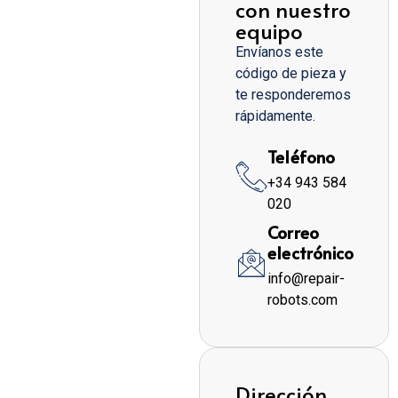
con nuestro
equipo
Envíanos este
código de pieza y
te responderemos
rápidamente.
Teléfono
+34 943 584
020
Correo
electrónico
info@repair-
robots.com
Dirección