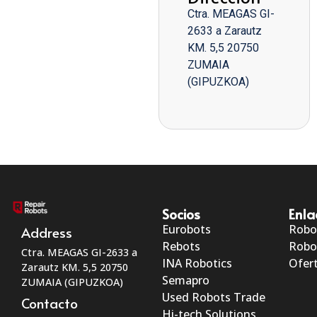
Ctra. MEAGAS GI-
2633 a Zarautz
KM. 5,5 20750
ZUMAIA
(GIPUZKOA)
Socios
Enla
Eurobots
Robo
Address
Rebots
Robo
Ctra. MEAGAS GI-2633 a
INA Robotics
Ofert
Zarautz KM. 5,5 20750
Semapro
ZUMAIA (GIPUZKOA)
Used Robots Trade
Contacto
Hi-tech Solutions