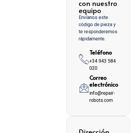
con nuestro
equipo
Envíanos este
código de pieza y
te responderemos
rápidamente.
Teléfono
+34 943 584
020
Correo
electrónico
info@repair-
robots.com
Dirección