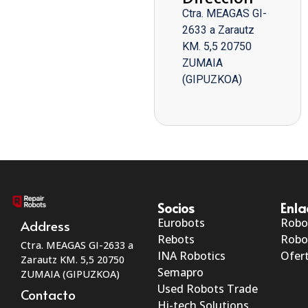
Ctra. MEAGAS GI-
2633 a Zarautz
KM. 5,5 20750
ZUMAIA
(GIPUZKOA)
Socios
Enla
Eurobots
Robo
Address
Rebots
Robo
Ctra. MEAGAS GI-2633 a
INA Robotics
Ofert
Zarautz KM. 5,5 20750
Semapro
ZUMAIA (GIPUZKOA)
Used Robots Trade
Contacto
Hi-tech Solutions