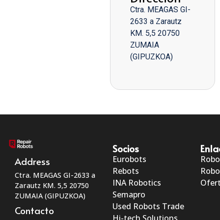
Ctra. MEAGAS GI-
2633 a Zarautz
KM. 5,5 20750
ZUMAIA
(GIPUZKOA)
Socios
Enla
Eurobots
Robo
Address
Rebots
Robo
Ctra. MEAGAS GI-2633 a
INA Robotics
Ofert
Zarautz KM. 5,5 20750
Semapro
ZUMAIA (GIPUZKOA)
Used Robots Trade
Contacto
Hi-tech Solutions