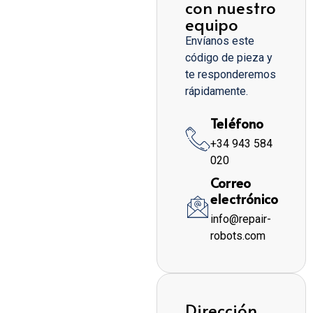
con nuestro
equipo
Envíanos este
código de pieza y
te responderemos
rápidamente.
Teléfono
+34 943 584
020
Correo
electrónico
info@repair-
robots.com
Dirección