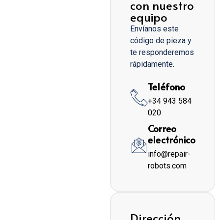
con nuestro
equipo
Envíanos este
código de pieza y
te responderemos
rápidamente.
Teléfono
+34 943 584
020
Correo
electrónico
info@repair-
robots.com
Dirección