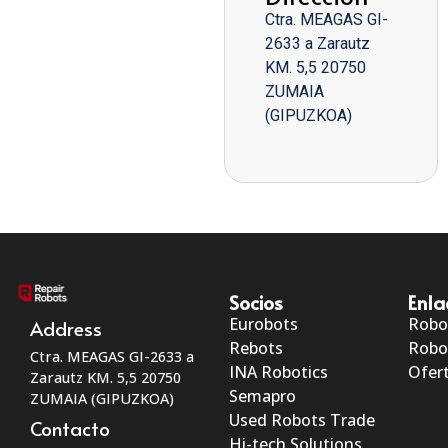
Ctra. MEAGAS GI-
2633 a Zarautz
KM. 5,5 20750
ZUMAIA
(GIPUZKOA)
Socios
Enla
Eurobots
Robo
Address
Rebots
Robo
Ctra. MEAGAS GI-2633 a
INA Robotics
Ofert
Zarautz KM. 5,5 20750
Semapro
ZUMAIA (GIPUZKOA)
Used Robots Trade
Contacto
Hi-tech Solutions