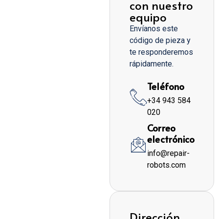
con nuestro
equipo
Envíanos este
código de pieza y
te responderemos
rápidamente.
Teléfono
+34 943 584
020
Correo
electrónico
info@repair-
robots.com
Dirección