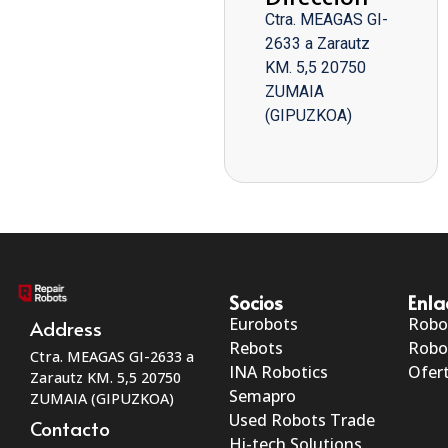
Ctra. MEAGAS GI-
2633 a Zarautz
KM. 5,5 20750
ZUMAIA
(GIPUZKOA)
Socios
Enla
Eurobots
Robo
Address
Rebots
Robo
Ctra. MEAGAS GI-2633 a
INA Robotics
Ofert
Zarautz KM. 5,5 20750
Semapro
ZUMAIA (GIPUZKOA)
Used Robots Trade
Contacto
Hi-tech Solutions