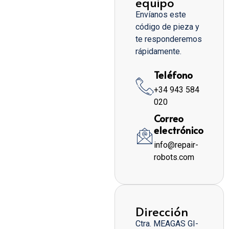
equipo
Envíanos este
código de pieza y
te responderemos
rápidamente.
Teléfono
+34 943 584
020
Correo
electrónico
info@repair-
robots.com
Dirección
Ctra. MEAGAS GI-