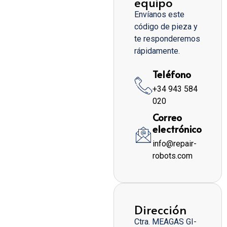
equipo
Envíanos este
código de pieza y
te responderemos
rápidamente.
Teléfono
+34 943 584
020
Correo
electrónico
info@repair-
robots.com
Dirección
Ctra. MEAGAS GI-