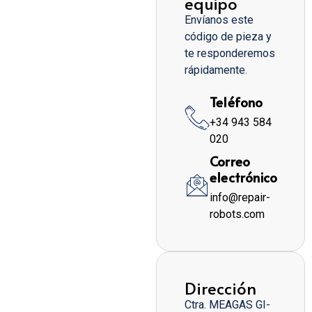
equipo
Envíanos este
código de pieza y
te responderemos
rápidamente.
Teléfono
+34 943 584
020
Correo
electrónico
info@repair-
robots.com
Dirección
Ctra. MEAGAS GI-