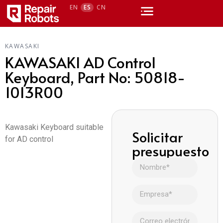
EN
ES
CN
KAWASAKI
KAWASAKI AD Control
Keyboard, Part No: 50818-
1013R00
Kawasaki Keyboard suitable
Solicitar
for AD control
presupuesto