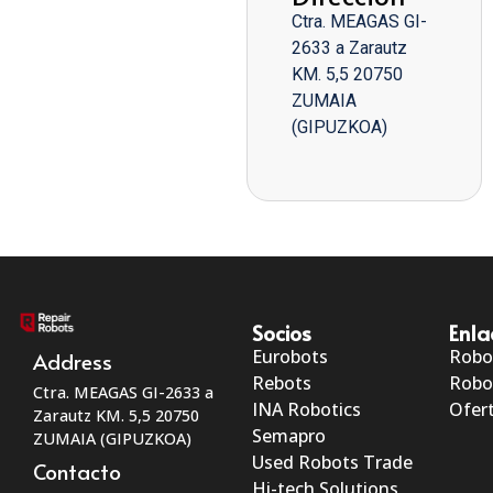
Ctra. MEAGAS GI-
2633 a Zarautz
KM. 5,5 20750
ZUMAIA
(GIPUZKOA)
Socios
Enla
Eurobots
Robo
Address
Rebots
Robo
Ctra. MEAGAS GI-2633 a
INA Robotics
Ofert
Zarautz KM. 5,5 20750
Semapro
ZUMAIA (GIPUZKOA)
Used Robots Trade
Contacto
Hi-tech Solutions