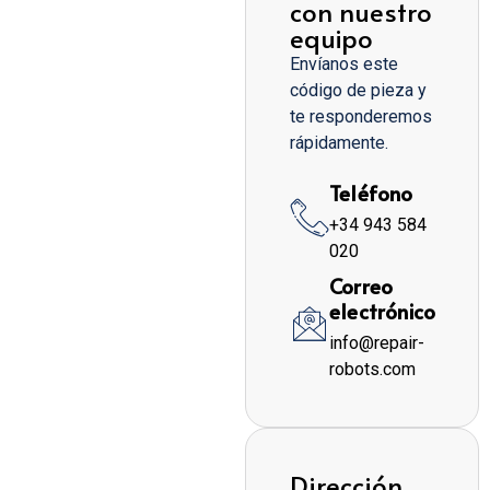
con nuestro
equipo
Envíanos este
código de pieza y
te responderemos
rápidamente.
Teléfono
+34 943 584
020
Correo
electrónico
info@repair-
robots.com
Dirección