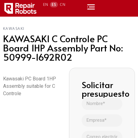
EN
ES
CN
KAWASAKI
KAWASAKI C Controle PC
Board 1HP Assembly Part No:
50999-1692R02
Kawasaki PC Board 1HP
Solicitar
Assembly suitable for C
presupuesto
Controle