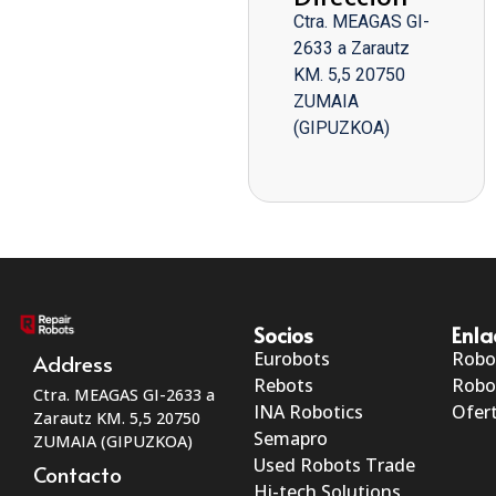
Ctra. MEAGAS GI-
2633 a Zarautz
KM. 5,5 20750
ZUMAIA
(GIPUZKOA)
Socios
Enla
Eurobots
Robo
Address
Rebots
Robo
Ctra. MEAGAS GI-2633 a
INA Robotics
Ofert
Zarautz KM. 5,5 20750
Semapro
ZUMAIA (GIPUZKOA)
Used Robots Trade
Contacto
Hi-tech Solutions