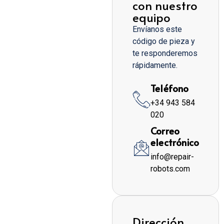
con nuestro
equipo
Envíanos este
código de pieza y
te responderemos
rápidamente.
Teléfono
+34 943 584
020
Correo
electrónico
info@repair-
robots.com
Dirección