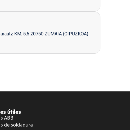
Zarautz KM. 5,5 20750 ZUMAIA (GIPUZKOA)
es útiles
ts ABB
s de soldadura