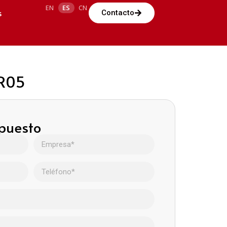
EN
ES
CN
s
Contacto
0R05
upuesto